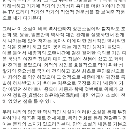
재해석하고 거기에 작가의 창의성과 흥미를 더한 이야기 전개
는 TV 드라마 작가인 작가의 직업적 전문성을 잘 보여준 작품
으로 내게 다가온다.
그러나 이 소설이 비록 역사판타지 장편소설이라 할지라도 조
선과 명, 몽골, 일본간의 역사적 대립 관계를 설명하면서 전개
해 나가는데 있어 저자는 동아시아에 대한 전체적인 역사적인
인식을 충분히 하고 있지 못하다는 개인적인 생각이 들었다.
예를 들어서 세종과의 오랜시간에 걸친 철저한 숙의를 거친 다
음 북방의 여진족 정벌과 대마도 정벌에 선봉에 섰고 또 혁혁
한 전과를 올렸으며, 외적의 침입을 효율적으로 막기 위한 성
쌓기의 중요성을 국가에 건의하고 조선 최초로 무인출신으로
서 좌의정을 역임하였으며 그 업적으로 세종에게서 궤장을 특
별히 하사받고 서거 후에는 처음으로 국장을 치러 ‘세종이 가
장 아꼈던 신하’로서 종묘에 세종과 함께 첫번째로 위패가 모
셔진 정렬공(貞烈公) 최윤덕(崔潤德)에 대한 언급이 소설에 전
혀 없었던 점을 들 수 있다.
우리 나라의 엄연한 역사적인 사실이 이러한 소설을 통해 부정
확하거나 왜곡된 채로 전세계로, 특히 영화를 통해 전달된다면
이는 문제의 소지가 있으리라본다. 만약 소설의 내용을 기본으