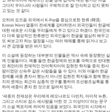
고 과학적이며 체계적인 한글 창제 업적에 대한 평가는 사실
그다지 우리나라 사람들이 구체적으로 잘 인식하고 있지 못하
고 있는 것 같다.
오히려 요즈음 외국에서 K-Pop을 중심으로한 한류 (韓流:
Korean Wave) 열풍이 전세계를 강타하면서 외국인들이 한글에
대한 새로운 시각을 우리들에게 주고 있다고 하겠다. 한국인보
다 더욱 열성적인 한류팬인 외국인들이 한글을 열심히 배우고
또 써보고자 하는 열정을 나는 여러 매체를 통해 읽거나 보고
서 큰 감명을 받은 바가 있다.
이 소설에 등장하는 대부분의 인물들은 역사 속에 등장했던 실
제 인물들이다. 예를 들면 한글창제와 반포를 극력으로 반대했
던 최만리와 천재적인 언어학자이며 집현전 학자들 중의 한사
람이였던 신숙주 같은 사람들을 들 수 있다. 이와 아울러 한글
창제를 세종 혼자서 했는지 아니면 집현전 학자들과 함께 했는
지의 문제는 최근의 심층적 연구를 통하여 조선왕조실록을 통
하여 세종이 혼자 한 것으로 알려져 있다.
‘세종의 천재성은 우리에게 레오나르도 다빈치, 아이작 뉴튼,
그리고 스티브 잡스 세사람을 더한 것 그 이상이다’라는 문구
가 소설 책표지에 씌여져 있음을 보았다. 외국인의 시각에서
한국의 역사와 문화, 그리고 위대한 인물들을 서구적 관점에서