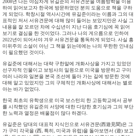
2008년 나는 야심차게 유길준의 서유견문을 여름방학을 이용
하여 읽어보고자 한국에 방문하였던 분의 도움으로 책을 구하
게 되었다. 학창시절 역사시간에 유길준이라는 이름과 그의 대
표적인 저서 서유견문에 대해 많이 들어는 보았지만은 사실 그
내용을 잘 모르던 차에 수십년이 지난 다음 호기심에 꼭 읽어
보기로 결심을 한 것이었다. 그러나 나의 게으름으로 인하여
2022년이 되어서야 겨우 서유견문을 통독하게 되었다. 사실 흥
미위주의 소설이 아닌 그 책을 읽는데에는 나의 무한한 인내심
이 필요했던 것이다.
유길준에 대해서는 대략 구한말에 개화사상을 가지고 있었던
선구자적 인물이고 보빙사의 일원으로 미국을 방문하고 구미
여러 나라와 일본을 본국 조선에 돌아 가는 길에 방문한 것에
대해 알고 있었지만 그의 구체적인 개화사상에 대해서는 별로
아는 바가 없었다.
한국 최초의 유학생으로 미국 보스턴의 한 고등학교에서 공부
를 시작했던 유길준의 서양에 대한 다양한 호기심과 그의 부단
한 노력과 열정은 배울점이 많다 하겠다.
유길준은 당대의 대표적 지식인으로 서유견문(西遊見聞)은 그
가 구미 각국을 (西, 특히, 미국과 유럽)을 돌아보면서 (遊) 보고