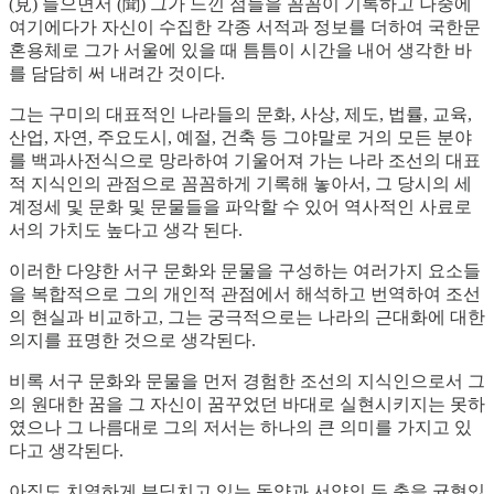
(見) 들으면서 (聞) 그가 느낀 점들을 꼼꼼이 기록하고 나중에
여기에다가 자신이 수집한 각종 서적과 정보를 더하여 국한문
혼용체로 그가 서울에 있을 때 틈틈이 시간을 내어 생각한 바
를 담담히 써 내려간 것이다.
그는 구미의 대표적인 나라들의 문화, 사상, 제도, 법률, 교육,
산업, 자연, 주요도시, 예절, 건축 등 그야말로 거의 모든 분야
를 백과사전식으로 망라하여 기울어져 가는 나라 조선의 대표
적 지식인의 관점으로 꼼꼼하게 기록해 놓아서, 그 당시의 세
계정세 및 문화 및 문물들을 파악할 수 있어 역사적인 사료로
서의 가치도 높다고 생각 된다.
이러한 다양한 서구 문화와 문물을 구성하는 여러가지 요소들
을 복합적으로 그의 개인적 관점에서 해석하고 번역하여 조선
의 현실과 비교하고, 그는 궁극적으로는 나라의 근대화에 대한
의지를 표명한 것으로 생각된다.
비록 서구 문화와 문물을 먼저 경험한 조선의 지식인으로서 그
의 원대한 꿈을 그 자신이 꿈꾸었던 바대로 실현시키지는 못하
였으나 그 나름대로 그의 저서는 하나의 큰 의미를 가지고 있
다고 생각된다.
아직도 치열하게 부딪치고 있는 동양과 서양의 두 축을 균형있