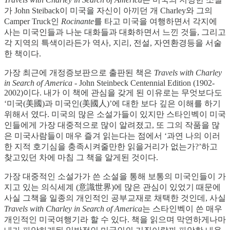
가 John Steiback이 미국을 자신이 아끼던 개 Charley와 그의
Camper Truck인
Rocinante
를 타고 미국을 여행하면서 각지에
사는 미국인들과 나눈 대화들과 대화하면서 느낀 것들, 그리고
각 지역의 특색이라든가 역사, 지리, 전설, 자연환경등을 서술
한 책이다.
가장 최근에 개정증보판으로 출판된 책은
Travels with Charley
in Search of America
- John Steinbeck Centennial Edition (1902-
2002)이다. 내가 이 책에 관심을 갖게 된 이유로는 무엇보다도
‘미국(美國)과 미국인(美國人)’에 대한 보다 깊은 이해를 하기
위해서 였다. 미국의 많은 소설가들이 있지만 스타인벡이 미국
인들에게 가장 대중적으로 많이 알려졌고, 또 그의 작품을 많
은 미국사람들이 매우 즐겨 읽는다는 점에서 ‘과연 나의 이러
한 지적 호기심을 충족시켜줄만한 읽을거리가 없는가?’하고
찾고있던 차에 마침 그 책을 알게된 것이다.
가장 대중적인 소설가가 쓴 소설을 통해 보통의 미국인들이 가
지고 있는 의식세계 (意識世界)에 많은 관심이 있었기 때문에
사실 그책을 일종의 개인적인 공부교재로 채택한 것인데, 사실
Travels with Charley in Search of America
는
스타인벡이 쓴 매우
개인적인 미국여행기라 할 수 있다. 책을 읽으며 막연하게나마