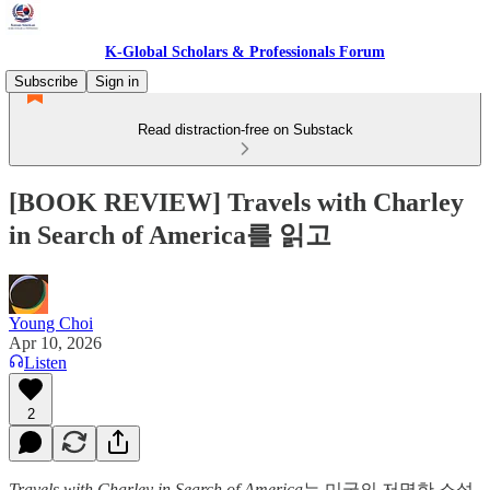
K-Global Scholars & Professionals Forum
Subscribe
Sign in
Read distraction-free on Substack
[BOOK REVIEW] Travels with Charley
in Search of America를 읽고
Young Choi
Apr 10, 2026
Listen
2
Travels with Charley in Search of America
는 미국의 저명한 소설