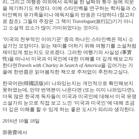
리, 그리고 여행중 야외에서 숙박을 한 날짜와 횟수 등에 의문
을 제기하기도 하였다. 이에 스타인벡을 연구하는 학자들과 스
타인벡의 유가족들이나 애독자들의 반응은 다양하다 (참고자
료 참조). 그들의 주장은 그 책이 Travelogue(旅行記)기가 아니
고 소설적 요소가 많이 가미되었다는 것이다.
‘미국의 천부적인 이야기꾼’ 중의 하나인 스타인벡은 역시 소
설가인 모양이다. 읽는 재미를 더하기 위해 여행기를 소설처럼
재미있게 썼는지도 모르겠다. 그러한 여행기의 사실성 (事實
性)을 떠나서 미국과 미국인에 대한 이해를 더 깊게 해보고자
한다면
Travels with Charley in Search of America
을 깊어가는 가
을에 한번쯤은 읽어봄직한 책으로 주저없이 추천하고싶다.
한국어판(韓國語版)이 나와있는지는 개인적으로 확인해보지
못하였는데, 만약 번역본이 나온다면 (또는 이미 나와있다면),
더욱 많은 한국계 독자들이 미국과 미국인에 대해서 미국 유명
소설가의 눈으로 직접 보고 느낀 ‘미국과 미국인’에 대해 조금
더 깊은 이해를 할 수 있게 하는 좋은 도서가 되리라 생각한다.
2016년 10월 18일
崇善齋에서