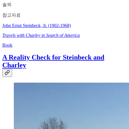
솔뫼
참고자료
John Ernst Steinbeck, Jr. (1902-1968)
Travels with Charley in Search of America
Book
A Reality Check for Steinbeck and
Charley